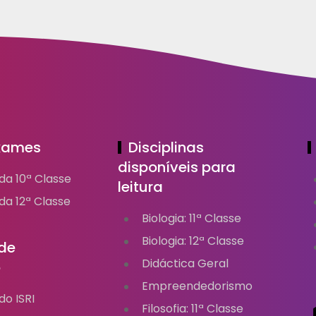
Exames
Disciplinas
disponíveis para
da 10ª Classe
leitura
a 12ª Classe
Biologia: 11ª Classe
Biologia: 12ª Classe
de
Didáctica Geral
o
Empreendedorismo
o ISRI
Filosofia: 11ª Classe