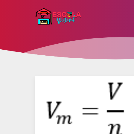
Escola
Virtual
Moçambicana