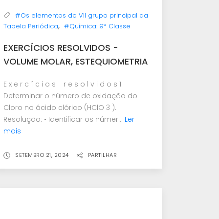
#Os elementos do VII grupo principal da
,
Tabela Periódica
#Química: 9ª Classe
EXERCÍCIOS RESOLVIDOS -
VOLUME MOLAR, ESTEQUIOMETRIA
E x e r c í c i o s r e s o l v i d o s 1.
Determinar o número de oxidação do
Cloro no ácido clórico (HClO 3 ).
Resolução: • Identificar os númer...
Ler
mais
SETEMBRO 21, 2024
PARTILHAR