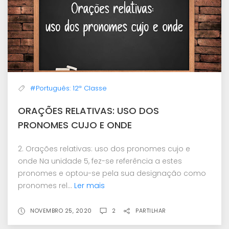
#Português: 12ª Classe
ORAÇÕES RELATIVAS: USO DOS
PRONOMES CUJO E ONDE
2. Orações relativas: uso dos pronomes cujo e
onde Na unidade 5, fez-se referência a estes
pronomes e optou-se pela sua designação como
pronomes rel...
Ler mais
NOVEMBRO 25, 2020
2
PARTILHAR