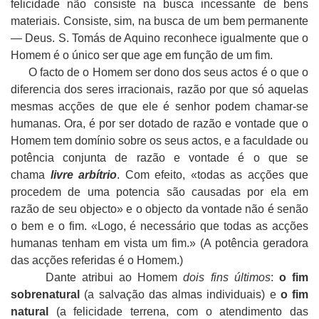
felicidade não consiste na busca incessante de bens
materiais. Consiste, sim, na busca de um bem permanente
— Deus. S. Tomás de Aquino reconhece igualmente que o
Homem é o único ser que age em função de um fim.
O facto de o Homem ser dono dos seus actos é o que o
diferencia dos seres irracionais, razão por que só aquelas
mesmas acções de que ele é senhor podem chamar-se
humanas. Ora, é por ser dotado de razão e vontade que o
Homem tem domínio sobre os seus actos, e a faculdade ou
potência conjunta de razão e vontade é o que se
chama
livre arbítrio
. Com efeito, «todas as acções que
procedem de uma potencia são causadas por ela em
razão de seu objecto» e o objecto da vontade não é senão
o bem e o fim. «Logo, é necessário que todas as acções
humanas tenham em vista um fim.» (A potência geradora
das acções referidas é o Homem.)
Dante atribui ao Homem
dois fins últimos
:
o fim
sobrenatural
(a salvação das almas individuais) e
o fim
natural
(a felicidade terrena, com o atendimento das