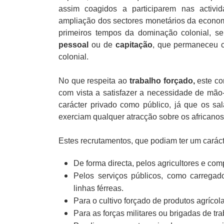
assim coagidos a participarem nas activi
ampliação dos sectores monetários da econom
primeiros tempos da dominação colonial, 
pessoal
ou de
capitação
, que permaneceu c
colonial.
No que respeita ao
trabalho forçado,
este co
com vista a satisfazer a necessidade de mão
carácter privado como público, já que os s
exerciam qualquer atracção sobre os africanos
Estes recrutamentos, que podiam ter um carác
De forma directa, pelos agricultores e co
Pelos serviços públicos, como carregad
linhas férreas.
Para o cultivo forçado de produtos agrícol
Para as forças militares ou brigadas de tra