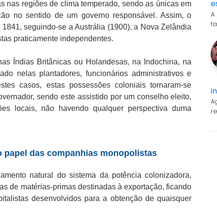
e
s nas regiões de clima temperado, sendo as únicas em
A
ção no sentido de um governo responsável. Assim, o
f
1841, seguindo-se a Austrália (1900), a Nova Zelândia
stas praticamente independentes.
as Índias Britânicas ou Holandesas, na Indochina, na
do nelas plantadores, funcionários administrativos e
stes casos, estas possessões coloniais tornaram-se
i
vernador, sendo este assistido por um conselho eleito,
A
ções locais, não havendo qualquer perspectiva duma
r
.
o papel das companhias monopolistas
amento natural do sistema da potência colonizadora,
as de matérias-primas destinadas à exportação, ficando
italistas desenvolvidos para a obtenção de quaisquer