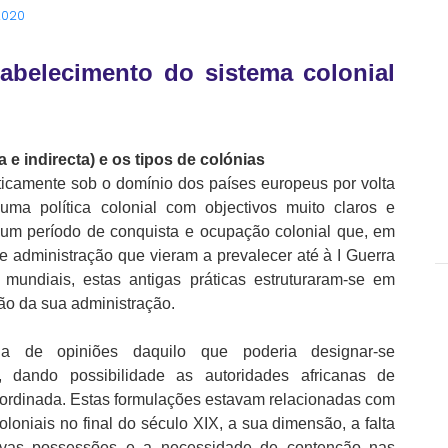
 2020
tabelecimento do sistema colonial
 e indirecta) e os tipos de colónias
aticamente sob o domínio dos países europeus por volta
uma política colonial com objectivos muito claros e
se um período de conquista e ocupação colonial que, em
e administração que vieram a prevalecer até à I Guerra
 mundiais, estas antigas práticas estruturaram-se em
ação da sua administração.
ia de opiniões daquilo que poderia designar-se
, dando possibilidade as autoridades africanas de
bordinada. Estas formulações estavam relacionadas com
loniais no final do século XIX, a sua dimensão, a falta
ovas possessões e a necessidade de contenção nas