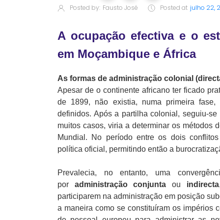
Posted by:
Fausto José
Posted at
julho 22,
A ocupação efectiva e o es
em Moçambique e África
As formas de administração colonial (directa
Apesar de o continente africano ter ficado pr
de 1899, não existia, numa primeira fase, 
definidos. Após a partilha colonial, seguiu-
muitos casos, viria a determinar os métodos d
Mundial. No período entre os dois conflitos
política oficial, permitindo então a burocratiz
Prevalecia, no entanto, uma convergênc
por
administração conjunta
ou
indirecta
participarem na administração em posição su
a maneira como se constituíram os impérios co
de pessoal europeu para administrar as n