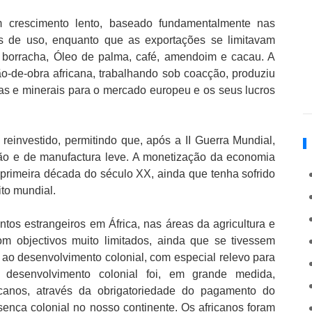
m crescimento lento, baseado fundamentalmente nas
os de uso, enquanto que as exportações se limitavam
a borracha, Óleo de palma, café, amendoim e cacau. A
-de-obra africana, trabalhando sob coacção, produziu
as e minerais para o mercado europeu e os seus lucros
 reinvestido, permitindo que, após a II Guerra Mundial,
ção e de manufactura leve. A monetização da economia
a primeira década do século XX, ainda que tenha sofrido
ito mundial.
ntos estrangeiros em África, nas áreas da agricultura e
om objectivos muito limitados, ainda que se tivessem
 ao desenvolvimento colonial, com especial relevo para
e desenvolvimento colonial foi, em grande medida,
canos, através da obrigatoriedade do pagamento do
ença colonial no nosso continente. Os africanos foram