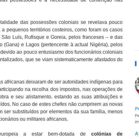
talidade das possessões coloniais se revelava pouco
a a pequenos territórios costeiros, como foram os casos
ão Luís, Rufisque e Goreia, pelos franceses – e das
 (Gana) e Lagos (pertencente à actual Nigéria), pelos
, devido ao pouco entusiasmo dos funcionários coloniais
entalizados, que se viam sistematicamente afastados do
as africanas deixaram de ser autoridades indígenas para
articipando na recolha dos impostos, nas operações de
bra e seu alistamento, estando as suas atribuições e
nuídos. No caso de estes chefes não cumprirem as novas
P
m ser substituídos por elementos da sua família, menos
P
cionários ou militares africanos.
i
A
 europeia a estar bem-dotada de
colónias de