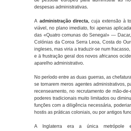
despesas administrativas.
A
administração directa,
cuja extensão à to
viável, no plano imediato, foi apenas aplicad
das «Quatro comunas do Senegal» — Dacar, S
Colónias da Coroa Serra Leoa, Costa do Ouro
ingleses, mas viria a traduzir-se num fracasso
e ä frustração geral dos novos africanos ocid
aparelho administrativo.
No período entre as duas guerras, as chefatur
se tornarem meros agentes administrativos, p
recenseamento, no recrutamento de mão-de-o
poderes tradicionais muito limitados ou dimi
funções com a diligência necessária, poderia
hostis as práticas coloniais, ou por antigos fun
A Inglaterra era a única metrópole