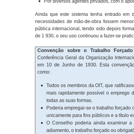
Por diversos agentes privados, com o apoi
Ainda que este sistema tenha entrado em d
necessidades de mão-de-obra fossem menore
pública internacional, tendo sido depois for
de 1 930, o seu uso continuou a fazer-se pratic
Convenção sobre o Trabal
ho Forçado 
Conferência Geral da Organização Internaci
em 10 de Junho de 1930. Esta convenção 
como:
Todos os membros da OIT, que ratificas
mais rapidamente possível o emprego do
todas as suas formas.
Poderia empregar-se o trabalho forçado ou
unicamente para fins públicos e a título 
O Conselho poderia ainda examinar a p
adiamento, o trabalho forçado ou obrigat