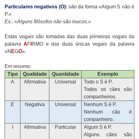
Particulares negativos (O):
são da forma «Algum S não é
P.»
Ex.: «Alguns filósofos não são loucos.»
Estas vogais são tomadas das duas primeiras vogais da
palavra
A
F
I
RMO e das duas únicas vogais da palavra
«N
E
G
O
».
Em resumo:
Tipo
Qualidade
Quantidade
Exemplo
A
Afirmativa
Universal
Todo o S é P.
Todos os cães são
companheiros.
E
Negativa
Universal
Nenhum S é P.
Nenhum cão é
companheiro.
I
Afirmativa
Particular
Algum S é P.
Alguns cães são