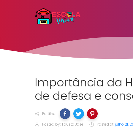
Importância da H
de defesa e con
Partilhar
Posted by:
Fausto José
Posted at
julho 21, 