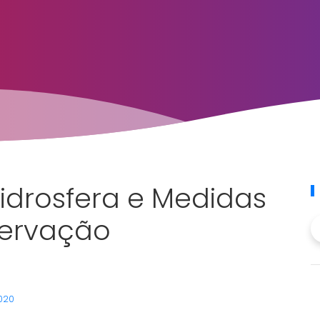
idrosfera e Medidas
servação
2020