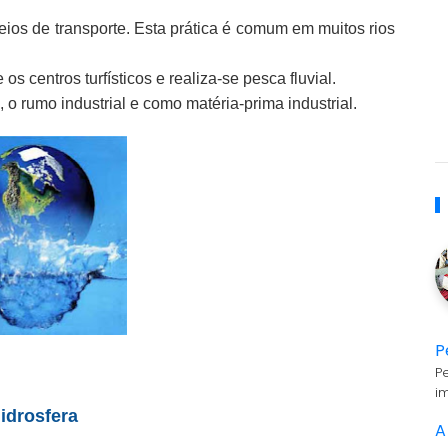
meios de transporte. Esta prática é comum em muitos rios
os centros turfísticos e realiza-se pesca fluvial.
 o rumo industrial e como matéria-prima industrial.
P
P
i
idrosfera
A