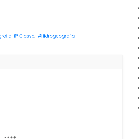
afia: 11ª Classe
,
#Hidrogeografia