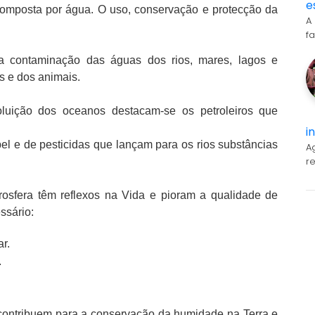
e
composta por água. O uso, conservação e protecção da
A
f
a contaminação das águas dos rios, mares, lagos e
s e dos animais.
luição dos oceanos destacam-se os petroleiros que
i
 e de pesticidas que lançam para os rios substâncias
A
r
osfera têm reflexos na Vida e pioram a qualidade de
ssário:
r.
.
s contribuem para a conservação da humidade na Terra e