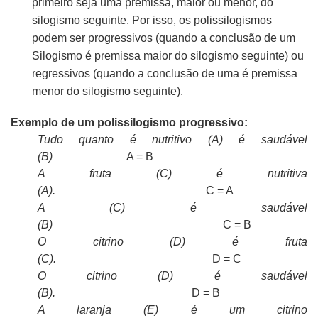
primeiro seja uma premissa, maior ou menor, do
silogismo seguinte. Por isso, os polissilogismos
podem ser progressivos (quando a conclusão de um
Silogismo é premissa maior do silogismo seguinte) ou
regressivos (quando a conclusão de uma é premissa
menor do silogismo seguinte).
Exemplo de um polissilogismo progressivo:
Tudo quanto é nutritivo (A) é saudável
(B)
A = B
A fruta (C) é nutritiva
(A).
C = A
A (C) é saudável
(B)
C = B
O citrino (D) é fruta
(C).
D = C
O citrino (D) é saudável
(B).
D = B
A laranja (E) é um citrino