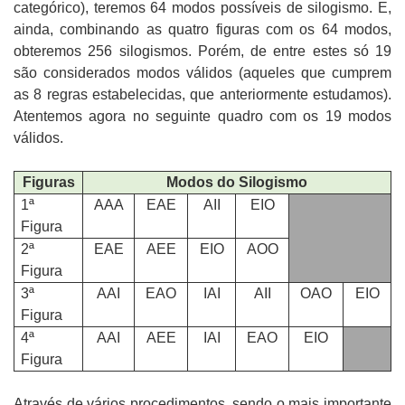
categórico), teremos 64 modos possíveis de silogismo. E,
ainda, combinando as quatro figuras com os 64 modos,
obteremos 256 silogismos. Porém, de entre estes só 19
são considerados modos válidos (aqueles que cumprem
as 8 regras estabelecidas, que anteriormente estudamos).
Atentemos agora no seguinte quadro com os 19 modos
válidos.
Figuras
Modos do Silogismo
1ª
AAA
EAE
AII
EIO
Figura
2ª
EAE
AEE
EIO
AOO
Figura
3ª
AAI
EAO
IAI
AII
OAO
EIO
Figura
4ª
AAI
AEE
IAI
EAO
EIO
Figura
Através de vários procedimentos, sendo o mais importante