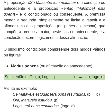
A proposição «
Se Malombe tem malária
» é a condição ou
antecedente e a proposição «
então (Malombe) está
doente
» é o condicionado ou consequente. A premissa
menor, a segunda, simplesmente se limita a repetir e a
afirmar uma das proposições (ou partes da mesma), que
compõe a premissa maior, neste caso o antecedente, e a
conclusão decorre logicamente dessa afirmação.
O silogismo condicional compreende dois modos válidos
ou figuras:
Modus ponens
(ou afirmação do antecedente)
Se p, então q; Ora, p; Logo, q.
(p → q; p; logo, q)
Atenta no exemplo:
Se Matavele estudar, terá bons resultados.
(p → q)
Ora, Matavele estudou.
(p)
Logo, terá bons resultados.
(logo, q)