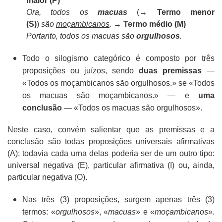
maior (P)
Ora, todos os
macuas
(→
Termo menor
(S)
)
são
moçambicanos
.
→
Termo médio (M)
Portanto, todos os macuas são
orgulhosos
.
Todo o silogismo categórico é composto por três
proposições ou juízos, sendo
duas premissas
—
«Todos os moçambicanos são orgulhosos.» se «Todos
os macuas são moçambicanos.» — e
uma
conclusão
— «Todos os macuas são orgulhosos».
Neste caso, convém salientar que as premissas e a
conclusão são todas proposições universais afirmativas
(A); todavia cada urna delas poderia ser de um outro tipo:
universal negativa (E), particular afirmativa (I) ou, ainda,
particular negativa (O).
Nas três (3) proposições, surgem apenas três (3)
termos: «
orgulhosos
», «
macuas
» e «
moçambicanos
».