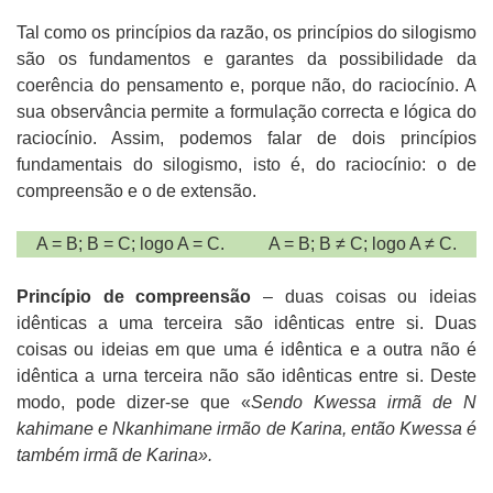
Tal como os princípios da razão, os princípios do silogismo
são os fundamentos e garantes da possibilidade da
coerência do pensamento e, porque não, do raciocínio. A
sua observância permite a formulação correcta e lógica do
raciocínio. Assim, podemos falar de dois princípios
fundamentais do silogismo, isto é, do raciocínio: o de
compreensão e o de extensão.
A = B; B = C; logo A = C.
A = B; B ≠ C; logo A ≠ C.
Princípio de compreensão
– duas coisas ou ideias
idênticas a uma terceira são idênticas entre si. Duas
coisas ou ideias em que uma é idêntica e a outra não é
idêntica a urna terceira não são idênticas entre si. Deste
modo, pode dizer-se que «
Sendo Kwessa irmã de N
kahimane e Nkanhimane irmão de Karina, então Kwessa é
também irmã de Karina».