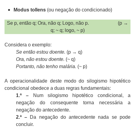
Modus tollens
(ou negação do condicionado)
Se p, então q; Ora, não q; Logo, não p.
(p →
q; ~ q; logo, ~ p)
Considera o exemplo:
Se então estou doente.
(p → q)
Ora, não estou doente.
(~ q)
Portanto, não tenho malária.
(~ p)
A operacionalidade deste modo do silogismo hipotético
condicional obedece a duas regras fundamentais:
1.ª –
Num silogismo hipotético condicional, a
negação do consequente torna necessária a
negação do antecedente.
2.ª –
Da negação do antecedente nada se pode
concluir.