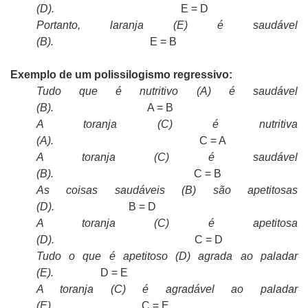
(D).
E = D
Portanto, laranja (E) é saudável
(B).
E = B
Exemplo de um polissilogismo regressivo:
Tudo que é nutritivo (A) é saudável
(B).
A = B
A toranja (C) é nutritiva
(A).
C = A
A toranja (C) é saudável
(B).
C = B
As coisas saudáveis (B) são apetitosas
(D).
B = D
A toranja (C) é apetitosa
(D).
C = D
Tudo o que é apetitoso (D) agrada ao paladar
(E).
D = E
A toranja (C) é agradável ao paladar
(E).
C = E