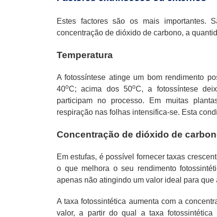
Estes factores são os mais importantes. S
concentração de dióxido de carbono, a quantid
Temperatura
A fotossíntese atinge um bom rendimento pos
o
o
40
C; acima dos 50
C, a fotossíntese de
participam no processo. Em muitas plant
respiração nas folhas intensifica-se. Esta cond
Concentração de dióxido de carbo
Em estufas, é possível fornecer taxas crescen
o que melhora o seu rendimento fotossintét
apenas não atingindo um valor ideal para que 
A taxa fotossintética aumenta com a concentr
valor, a partir do qual a taxa fotossintéti