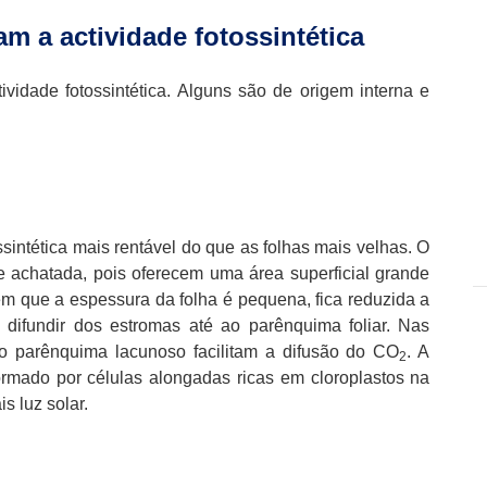
am a actividade fotossintética
ividade fotossintética. Alguns são de origem interna e
sintética mais rentável do que as folhas mais velhas. O
e achatada, pois oferecem uma área superficial grande
 em que a espessura da folha é pequena, fica reduzida a
 difundir dos estromas até ao parênquima foliar. Nas
 do parênquima lacunoso facilitam a difusão do CO
. A
2
rmado por células alongadas ricas em cloroplastos na
s luz solar.