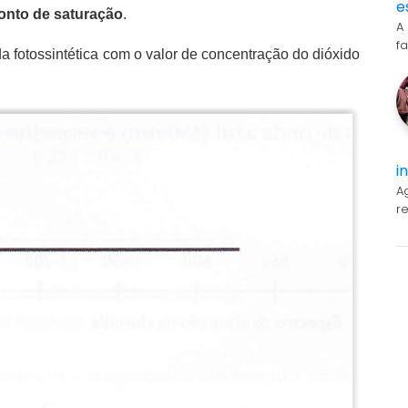
e
onto de saturação
.
A
f
a fotossintética com o valor de concentração do dióxido
i
A
r