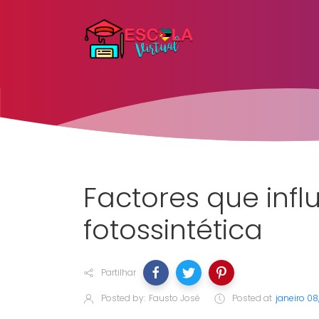
Factores que inf
fotossintética
Partilhar
Posted by:
Fausto José
Posted at
janeiro 08