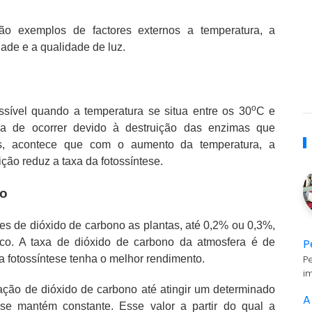
ão exemplos de factores externos a temperatura, a
ade e a qualidade de luz.
o
sível quando a temperatura se situa entre os 30
C e
ixa de ocorrer devido à destruição das enzimas que
as, acontece que com o aumento da temperatura, a
ição reduz a taxa da fotossíntese.
no
tes de dióxido de carbono as plantas, até 0,2% ou 0,3%,
P
ico. A taxa de dióxido de carbono da atmosfera é de
P
a fotossíntese tenha o melhor rendimento.
i
ação de dióxido de carbono até atingir um determinado
A
ca se mantém constante. Esse valor a partir do qual a