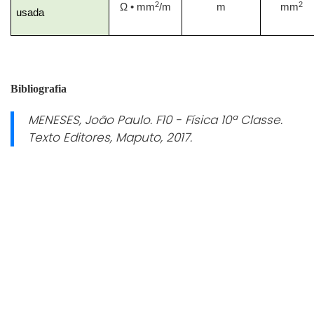
2
2
Ω
• mm
/m
m
mm
usada
Bibliografia
MENESES, João Paulo.
F10 - Física 10ª Classe.
Texto Editores, Maputo, 2017.