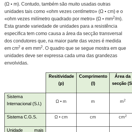
(
Ω • m). Contudo, também são muito usadas outras
unidades tais como «ohm vezes centímetro» (Ω • cm) e o
2
«ohm vezes milímetro quadrado por metro» (Ω • mm
/m).
Esta grande variedade de unidades para a resistência
especifica tem como causa a área da secção transversal
dos condutores que, na maior parte das vezes é medida
2
2
em cm
e em mm
. O quadro que se segue mostra em que
unidades deve ser expressa cada uma das grandezas
envolvidas.
Resitividade
Comprimento
Área da
(p)
(l)
secção (S
Sistema
2
Ω
• m
m
m
Internacional (S.l.)
2
Sistema C.G.S.
Ω
• cm
cm
cm
Unidade mais