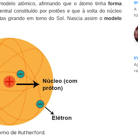
e
 modelo atómico, afirmando que o átomo tinha
forma
A
tral constituído por protões e que à volta do núcleo
f
tas girando em torno do Sol. Nascia assim o
modelo
i
A
r
mo de Rutherford.