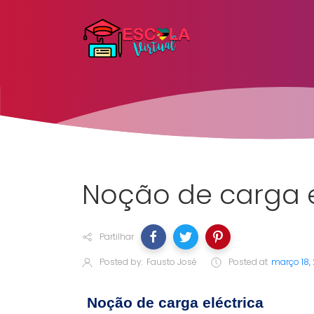
Noção de carga e
Partilhar
Posted by:
Fausto José
Posted at
março 18,
Noção de carga eléctrica