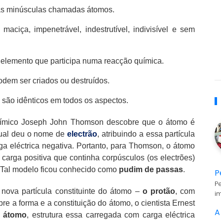
ulas minúsculas chamadas átomos.
aciça, impenetrável, indestrutível, indivisível e sem
 elemento que participa numa reacção química.
odem ser criados ou destruídos.
ão idênticos em todos os aspectos.
uímico Joseph John Thomson descobre que o átomo é
 qual deu o nome de
electrão
, atribuindo a essa partícula
ga eléctrica negativa. Portanto, para Thomson, o átomo
 carga positiva que continha corpúsculos (os electrões)
. Tal modelo ficou conhecido como
pudim de passas
.
P
P
ova partícula constituinte do átomo –
o protão
, com
i
re a forma e a constituição do átomo, o cientista Ernest
A
o átomo
, estrutura essa carregada com carga eléctrica