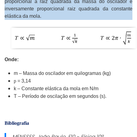
proporcional ä raiz quadrada da massa do oscilador e
inversamente proporcional raiz quadrada da constante
elástica da mola.
Onde:
m – Massa do oscilador em quilogramas (kg)
p
= 3,14
k – Constante elástica da mola em N/m
T – Período de oscilação em segundos (s).
Bibliografia
MENESES, João Paulo.
F10 - Física 10ª