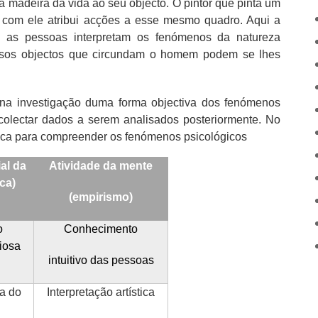
 madeira da vida ao seu objecto. O pintor que pinta um
 com ele atribui acções a esse mesmo quadro. Aqui a
o as pessoas interpretam os fenómenos da natureza
rsos objectos que circundam o homem podem se lhes
 na investigação duma forma objectiva dos fenómenos
colectar dados a serem analisados posteriormente. No
fica para compreender os fenómenos psicológicos
al da
Atividade da mente
ca)
(empirismo)
o
Conhecimento
giosa
intuitivo das pessoas
ca do
Interpretação artística