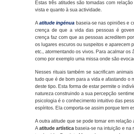
Estas três atitudes são tomadas com relação
vista e quanto à sua actividade.
A
atitude ingénua
baseia-se nas opiniões e 
crença de que a vida das pessoas é govern
crença faz com que as pessoas acreditem po
os lugares escuros ou suspeitos e aparecem p
etc., atormentando os vivos. Para acalmar os â
como por exemplo uma missa onde são evocado
Nesses rituais também se sacrificam animai
tudo que é de bom para a vida e afastando o m
deste tipo. Esta forma de estar permite o ind
natureza construindo a sua percepção sentimen
psicologia é o conhecimento intuitivo das pe
espíritos. Ela comporta-se assim porque tem es
A outra atitude que se pode tomar em relação 
A
atitude artística
baseia-se na intuição e na 