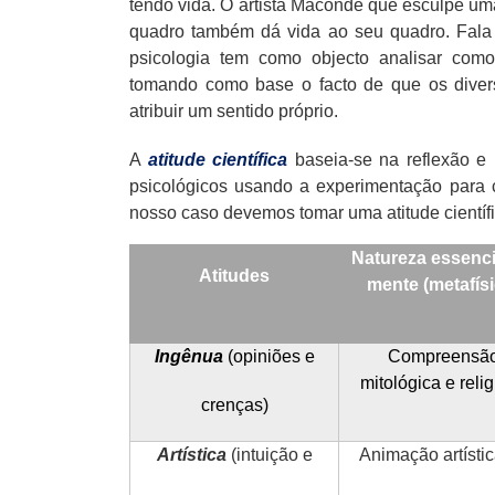
tendo vida. O artista Maconde que esculpe uma
quadro também dá vida ao seu quadro. Fala
psicologia tem como objecto analisar com
tomando como base o facto de que os dive
atribuir um sentido próprio.
A
atitude científica
baseia-se na reflexão e
psicológicos usando a experimentação para 
nosso caso devemos tomar uma atitude cientí
Natureza essenci
Atitudes
mente (metafísi
Ingênua
(opiniões e
Compreensã
mitológica e reli
crenças)
Artística
(intuição e
Animação artísti