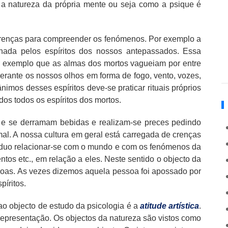
 a natureza da própria mente ou seja como a psique é
crenças para compreender os fenómenos. Por exemplo a
ada pelos espíritos dos nossos antepassados. Essa
r exemplo que as almas dos mortos vagueiam por entre
erante os nossos olhos em forma de fogo, vento, vozes,
nimos desses espíritos deve-se praticar rituais próprios
s todos os espíritos dos mortos.
s e se derramam bebidas e realizam-se preces pedindo
al. A nossa cultura em geral está carregada de crenças
ivíduo relacionar-se com o mundo e com os fenómenos da
tos etc., em relação a eles. Neste sentido o objecto da
ssoas. As vezes dizemos aquela pessoa foi apossado por
píritos.
ao objecto de estudo da psicologia é a
atitude artística
.
representação. Os objectos da natureza são vistos como