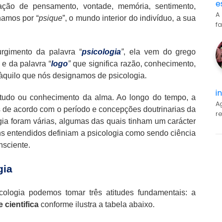
e
ção de pensamento, vontade, memória, sentimento,
A
namos por “
psique
”, o mundo interior do indivíduo, a sua
f
urgimento da palavra “
psicologia
”
, ela vem do grego
 e da palavra “
logo
”
que significa razão, conhecimento,
àquilo que nós designamos de psicologia.
i
estudo ou conhecimento da alma. Ao longo do tempo, a
A
os de acordo com o período e concepções doutrinarias da
r
gia foram várias, algumas das quais tinham um carácter
s entendidos definiam a psicologia como sendo ciência
nsciente.
gia
cologia podemos tomar três atitudes fundamentais: a
e cientifica
conforme ilustra a tabela abaixo.