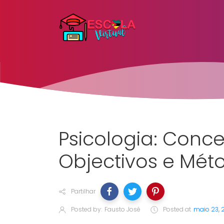
Psicologia: Conce
Objectivos e Mét
Partilhar
Posted by:
Fausto José
Posted at
maio 23, 