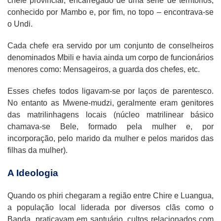
chefe provincial, encarregado de uma série de territórios,
conhecido por Mambo e, por fim, no topo – encontrava-se
o Undi.
Cada chefe era servido por um conjunto de conselheiros
denominados Mbili e havia ainda um corpo de funcionários
menores como: Mensageiros, a guarda dos chefes, etc.
Esses chefes todos ligavam-se por laços de parentesco.
No entanto as Mwene-mudzi, geralmente eram genitores
das matrilinhagens locais (núcleo matrilinear básico
chamava-se Bele, formado pela mulher e, por
incorporação, pelo marido da mulher e pelos maridos das
filhas da mulher).
A Ideologia
Quando os phiri chegaram a região entre Chire e Luangua,
a população local liderada por diversos clãs como o
Banda, praticavam em santuário, cultos relacionados com