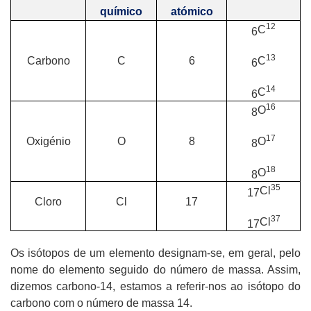
químico
atómico
12
C
6
13
Carbono
C
6
C
6
14
C
6
16
O
8
17
Oxigénio
O
8
O
8
18
O
8
35
Cl
17
Cloro
Cl
17
37
Cl
17
Os isótopos de um elemento designam-se, em geral, pelo
nome do elemento seguido do número de massa. Assim,
dizemos carbono-14, estamos a referir-nos ao isótopo do
carbono com o número de massa 14.