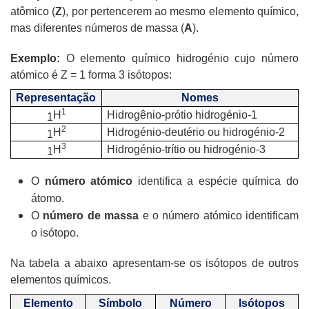
atômico (
Z
), por pertencerem ao mesmo elemento químico,
mas diferentes números de massa (
A
).
Exemplo:
O elemento químico hidrogénio cujo número
atómico é Z = 1 forma 3 isótopos:
Representação
Nomes
1
H
Hidrogênio-prótio hidrogénio-1
1
2
H
Hidrogénio-deutério ou hidrogénio-2
1
3
H
Hidrogénio-trítio ou hidrogénio-3
1
O
número atómico
identifica a espécie química do
átomo.
O
número de massa
e o número atómico identificam
o isótopo.
Na tabela a abaixo apresentam-se os isótopos de outros
elementos químicos.
Elemento
Símbolo
Número
Isótopos