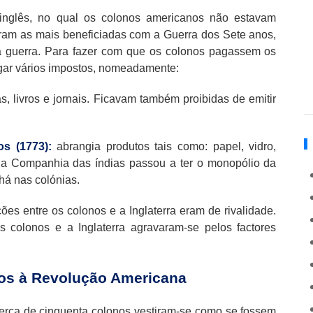
inglês, no qual os colonos americanos não estavam
ram as mais beneficiadas com a Guerra dos Sete anos,
a guerra. Para fazer com que os colonos pagassem os
agar vários impostos, nomeadamente:
as, livros e jornais. Ficavam também proibidas de emitir
s (1773):
abrangia produtos tais como: papel, vidro,
a, a Companhia das índias passou a ter o monopólio da
há nas colónias.
ões entre os colonos e a Inglaterra eram de rivalidade.
s colonos e a Inglaterra agravaram-se pelos factores
dos à Revolução Americana
erca de cinquenta colonos vestiram-se como se fossem