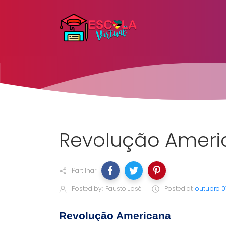
Revolução Ameri
Partilhar
Posted by:
Fausto José
Posted at
outubro 0
Revolução Americana