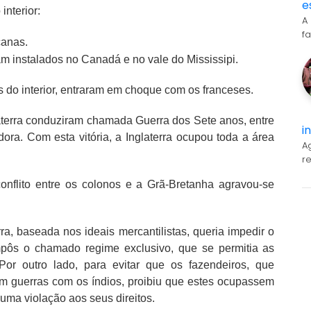
e
interior:
A
f
canas.
m instalados no Canadá e no vale do Mississipi.
os do interior, entraram em choque com os franceses.
glaterra conduziram chamada Guerra dos Sete anos, entre
i
ora. Com esta vitória, a Inglaterra ocupou toda a área
A
r
nflito entre os colonos e a Grã-Bretanha agravou-se
rra, baseada nos ideais mercantilistas, queria impedir o
impôs o chamado regime exclusivo, que se permitia as
Por outro lado, para evitar que os fazendeiros, que
m guerras com os índios, proibiu que estes ocupassem
a uma violação aos seus direitos.