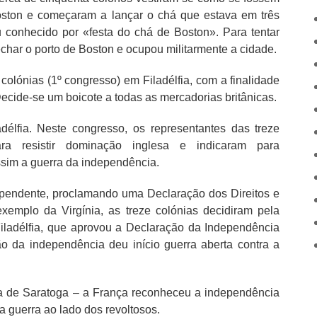
Boston e começaram a lançar o chá que estava em três
u conhecido por «festa do chá de Boston». Para tentar
echar o porto de Boston e ocupou militarmente a cidade.
colónias (1º congresso) em Filadélfia, com a finalidade
Decide-se um boicote a todas as mercadorias britânicas.
élfia. Neste congresso, os representantes das treze
ara resistir dominação inglesa e indicaram para
sim a guerra da independência.
dependente, proclamando uma Declaração dos Direitos e
emplo da Virgínia, as treze colónias decidiram pela
iladélfia, que aprovou a Declaração da Independência
o da independência deu início guerra aberta contra a
ha de Saratoga – a França reconheceu a independência
a guerra ao lado dos revoltosos.