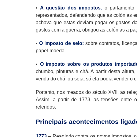
•
A questão dos impostos:
o parlamento 
representados, defendendo que as colónias e
achava que estas deviam pagar os gastos d
gastos com a guerra, obrigou as colónias a p
•
O imposto de selo:
sobre contratos, licenç
papel-moeda.
•
O imposto sobre os produtos importado
chumbo, pinturas e chá. A partir desta altur
venda do chá, ou seja, só ela podia vender o c
Portanto, nos meados do século XVII, as relaç
Assim, a partir de 1773, as tensões entre o
referidos.
Principais acontecimentos liga
1773
– Reagindo contra os novos impostos, c