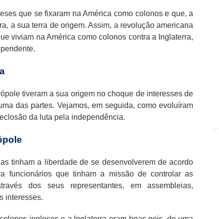
leses que se fixaram na América como colonos e que, a
ra, a sua terra de origem. Assim, a revolução americana
que viviam na América como colonos contra a Inglaterra,
dependente.
a
trópole tiveram a sua origem no choque de interesses de
 uma das partes. Vejamos, em seguida, como evoluíram
é eclosão da luta pela independência.
ópole
ias tinham a liberdade de se desenvolverem de acordo
va funcionários que tinham a missão de controlar as
através dos seus representantes, em assembleias,
 interesses.
os colonos ingleses e a Inglaterra eram boas pois, de uma