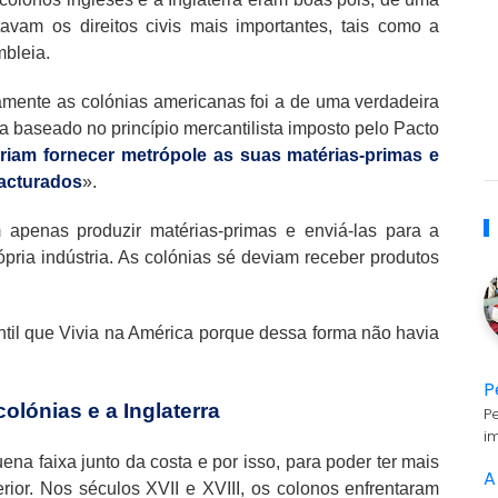
tavam os direitos civis mais importantes, tais como a
mbleia.
ivamente as colónias americanas foi a de uma verdadeira
era baseado no princípio mercantilista imposto pelo Pacto
riam fornecer metrópole as suas matérias-primas e
acturados
».
m apenas produzir matérias-primas e enviá-las para a
pria indústria. As colónias sé deviam receber produtos
ntil que Vivia na América porque dessa forma não havia
.
P
lónias e a Inglaterra
P
i
a faixa junto da costa e por isso, para poder ter mais
A
erior. Nos séculos XVII e XVIII, os colonos enfrentaram