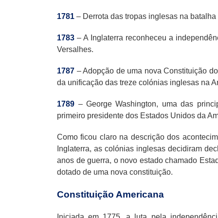
1781
– Derrota das tropas inglesas na batalha
1783
– A Inglaterra reconheceu a independên
Versalhes.
1787
– Adopção de uma nova Constituição dos
da unificação das treze colónias inglesas na A
1789
– George Washington, uma das principa
primeiro presidente dos Estados Unidos da Am
Como ficou claro na descrição dos acontecim
Inglaterra, as colónias inglesas decidiram de
anos de guerra, o novo estado chamado Estado
dotado de uma nova constituição.
Constituição Americana
Iniciada em 1775, a luta pela independên