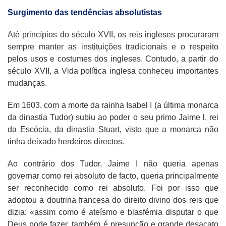
Surgimento das tendências absolutistas
Até princípios do século XVII, os reis ingleses procuraram
sempre manter as instituições tradicionais e o respeito
pelos usos e costumes dos ingleses. Contudo, a partir do
século XVII, a Vida política inglesa conheceu importantes
mudanças.
Em 1603, com a morte da rainha Isabel I (a última monarca
da dinastia Tudor) subiu ao poder o seu primo Jaime l, rei
da Escócia, da dinastia Stuart, visto que a monarca não
tinha deixado herdeiros directos.
Ao contrário dos Tudor, Jaime I não queria apenas
governar como rei absoluto de facto, queria principalmente
ser reconhecido como rei absoluto. Foi por isso que
adoptou a doutrina francesa do direito divino dos reis que
dizia: «assim como é ateísmo e blasfémia disputar o que
Deus pode fazer, também é presunção e grande desacato