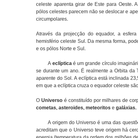
celeste aparenta girar de Este para Oeste. A
pólos celestes parecem não se deslocar e apen
circumpolares.
Através da projecção do equador, a esfera 
hemisfério celeste Sul. Da mesma forma, pode
e os pólos Norte e Sul.
A
eclíptica
é um grande círculo imaginári
se durante um ano. É realmente a Orbita da 
aparente do Sol. A eclíptica está inclinada 2
em que a eclíptica cruza o equador celeste sã
O
Universo
é constituído por milhares de cor
cometas, asteroides, meteoritos
e
galáxias.
A origem do Universo é uma das questõe
acreditam que o Universo teve origem há ce
energia (temperatura da ordem dos milhões d