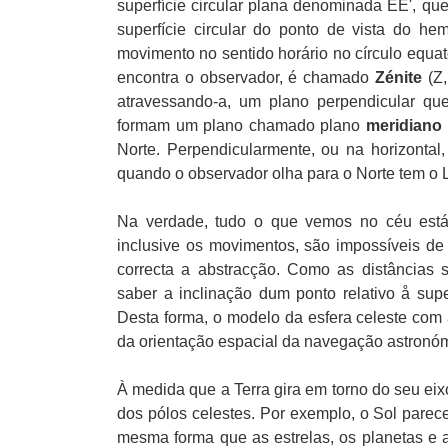
superfície circular plana denominada EE', qu
superfície circular do ponto de vista do he
movimento no sentido horário no círculo equato
encontra o observador, é chamado
Zénite
(Z,
atravessando-a, um plano perpendicular 
formam um plano chamado plano
meridiano 
Norte. Perpendicularmente, ou na horizontal
quando o observador olha para o Norte tem o L
Na verdade, tudo o que vemos no céu está 
inclusive os movimentos, são impossíveis de
correcta a abstracção. Como as distâncias
saber a inclinação dum ponto relativo å supe
Desta forma, o modelo da esfera celeste com a
da orientação espacial da navegação astronóm
À medida que a Terra gira em torno do seu eix
dos pólos celestes. Por exemplo, o Sol parece
mesma forma que as estrelas, os planetas e a