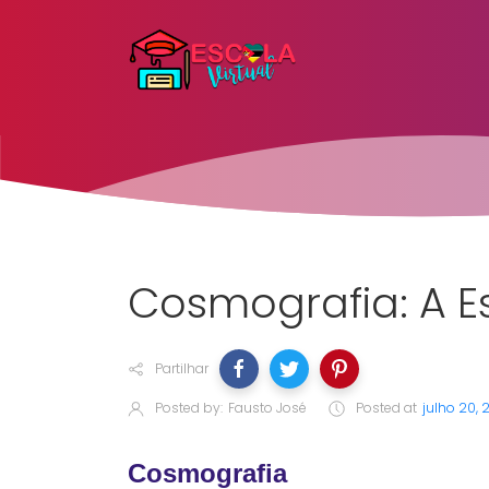
Cosmografia: A E
Partilhar
Posted by:
Fausto José
Posted at
julho 20,
Cosmografia