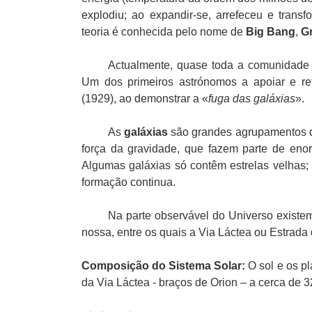
explodiu; ao expandir-se, arrefeceu e trans
teoria é conhecida pelo nome de
Big Bang
,
G
Actualmente, quase toda a comunidade ci
Um dos primeiros astrónomos a apoiar e ref
(1929), ao demonstrar a «
fuga das galáxias
».
As
galáxias
são grandes agrupamentos de 
força da gravidade, que fazem parte de en
Algumas galáxias só contêm estrelas velhas;
formação continua.
Na parte observável do Universo existe
nossa, entre os quais a Via Láctea ou Estrada
Composição do Sistema Solar:
O sol e os p
da Via Láctea - braços de Orion – a cerca de 