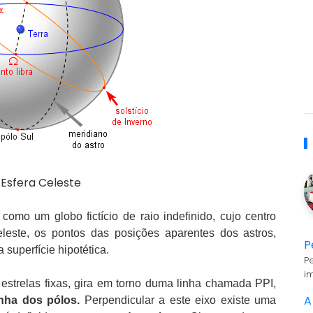
A Esfera Celeste
omo um globo fictício de raio indefinido, cujo centro
eleste, os pontos das posições aparentes dos astros,
P
superfície hipotética.
P
i
estrelas fixas, gira em torno duma linha chamada PPI,
A
inha dos pólos.
Perpendicular a este eixo existe uma