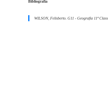
Bibliografia
WILSON, Felisberto.
G11 - Geografia 11ª Clas