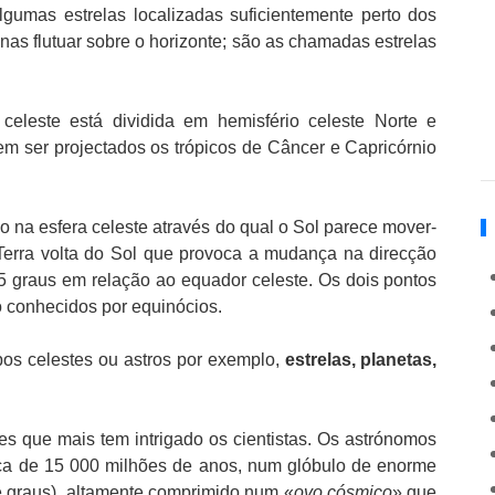
lgumas estrelas localizadas suficientemente perto dos
as flutuar sobre o horizonte; são as chamadas estrelas
celeste está dividida em hemisfério celeste Norte e
m ser projectados os trópicos de Câncer e Capricórnio
o na esfera celeste através do qual o Sol parece mover-
Terra volta do Sol que provoca a mudança na direcção
3,5 graus em relação ao equador celeste. Os dois pontos
o conhecidos por equinócios.
pos celestes ou astros por exemplo,
estrelas, planetas,
s que mais tem intrigado os cientistas. Os astrónomos
rca de 15 000 milhões de anos, num glóbulo de enorme
e graus), altamente comprimido num «
ovo cósmico
» que