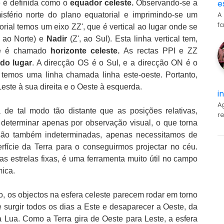
e
e é definida como o
equador celeste.
Observando-se a
A
misfério norte do plano equatorial e imprimindo-se um
f
rial temos um eixo ZZ', que é vertical ao lugar onde se
 ao Norte) e
Nadir
(Z', ao Sul). Esta linha vertical tem,
que é chamado
horizonte celeste.
As rectas PPI e ZZ
do lugar
. A direcção OS é o Sul, e a direcção ON é o
, temos uma linha chamada linha este-oeste. Portanto,
este à sua direita e o Oeste à esquerda.
i
A
de tal modo tão distante que as posições relativas,
r
 determinar apenas por observação visual, o que torna
 são também indeterminadas, apenas necessitamos de
rfície da Terra para o conseguirmos projectar no céu.
s estrelas fixas, é uma ferramenta muito útil no campo
ica.
o, os objectos na esfera celeste parecem rodar em torno
 surgir todos os dias a Este e desaparecer a Oeste, da
 Lua. Como a Terra gira de Oeste para Leste, a esfera