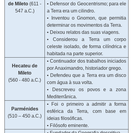
de Mileto
(611 -
• Defensor do Geocentrismo; para ele
547 a.C.)
a Terra era um cilindro.
• Inventou o Gnomon, que permitia
determinar os movimentos da Terra.
• Deixou relatos das suas viagens.
• Considerou a Terra um corpo
celeste isolado, de forma cilíndrica e
habitada na parte superior.
• Continuador dos trabalhos iniciados
Hecateu de
por Anaximandro, historiador grego.
Mileto
• Defendeu que a Terra era um disco
(560 - 480 a.C.)
com água à sua volta.
• Descreveu os povos e a zona
Mediterrânica.
• Foi o primeiro a admitir a forma
Parménides
esférica da Terra, com base em
(510 – 450 a.C.)
ideias filosóficas.
• Filósofo eminente.
• Fundador da Geografia descritiva.