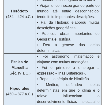
• Viajante, conheceu grande parte do
Heródoto
mundo até então desconhecido,
(484 – 424 a.C.)
tendo feito importantes descrições.
• Pai da História; elaborou muitas
descrições geográficas.
• Publicou obras importantes de
Geografia e História.
• Deu a génese das ideias
deterministas.
• Foi astrónomo, matemático e
Piteias de
viajante com muitas anotações.
Marselha
• Foi o primeiro a empregar a
(Séc. IV a.C.)
expressão «Ilhas Britânicas».
• Repetiu o périplo de Himilcão.
• Médico, defendeu ideias
Hipócrates
deterministas em que o clima e o
(460 – 377 a.C.)
relevo influenciam o
desenvolvimento físico, intelectual e