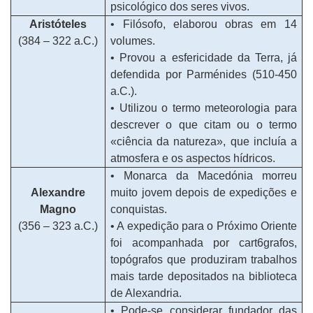
psicológico dos seres vivos.
Aristóteles
• Filósofo, elaborou obras em 14
(384 – 322 a.C.)
volumes.
• Provou a esfericidade da Terra, já
defendida por Parménides (510-450
a.C.).
• Utilizou o termo meteorologia para
descrever o que citam ou o termo
«ciência da natureza», que incluía a
atmosfera e os aspectos hídricos.
• Monarca da Macedónia morreu
Alexandre
muito jovem depois de expedições e
Magno
conquistas.
(356 – 323 a.C.)
• A expedição para o Próximo Oriente
foi acompanhada por cart6grafos,
topógrafos que produziram trabalhos
mais tarde depositados na biblioteca
de Alexandria.
• Pode-se considerar fundador das