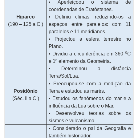
• Aperfeiçoou o sistema de
coordenadas de Eratóstenes.
Hiparco
• Definiu climas, reduzindo-os a
(190 – 125 a.C.)
espaços entre paralelos: com 11
paralelos e 11 meridianos.
• Projectou a esfera terrestre no
Plano.
o
• Dividiu a circunferência em 360
C
e 1º elemento da Geometria.
• Determinou a distância
Terra/Sol/Lua.
• Preocupou-se com a medição da
Posidónio
Terra e estudou as marés.
(Séc. II a.C.)
• Estudou os fenómenos do mar e a
influência da Lua sobre o Mar.
• Desenvolveu teorias sobre os
sismos e vulcanismo.
• Considerado o pai da Geografia e
também historiador.