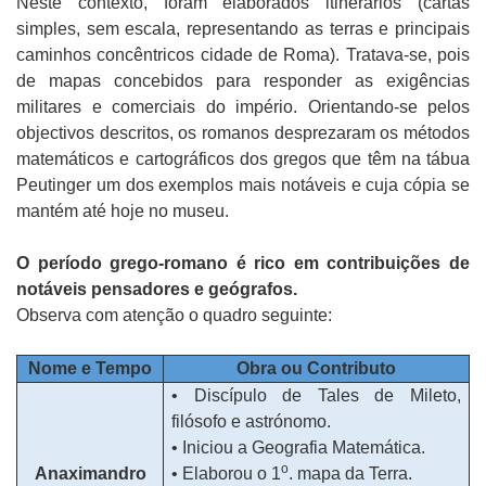
Neste contexto, foram elaborados itinerários (cartas
simples, sem escala, representando as terras e principais
caminhos concêntricos cidade de Roma). Tratava-se, pois
de mapas concebidos para responder as exigências
militares e comerciais do império. Orientando-se pelos
objectivos descritos, os romanos desprezaram os métodos
matemáticos e cartográficos dos gregos que têm na tábua
Peutinger um dos exemplos mais notáveis e cuja cópia se
mantém até hoje no museu.
O período grego-romano é rico em contribuições de
notáveis pensadores e geógrafos.
Observa com atenção o quadro seguinte:
Nome e Tempo
Obra ou Contributo
• Discípulo de Tales de Mileto,
filósofo e astrónomo.
• Iniciou a Geografia Matemática.
o
Anaximandro
• Elaborou o 1
. mapa da Terra.