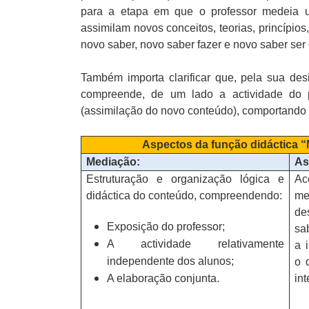
para a etapa em que o professor medeia u
assimilam novos conceitos, teorias, princípios
novo saber, novo saber fazer e novo saber ser 
Também importa clarificar que, pela sua de
compreende, de um lado a actividade do 
(assimilação do novo conteúdo), comportando 
Aspectos da
função didáctica 
Mediação:
As
Estruturação e organização lógica e
Ac
didáctica do conteúdo, compreendendo:
me
de
Exposição do professor;
sa
A actividade relativamente
a 
independente dos alunos;
o 
A elaboração conjunta.
int