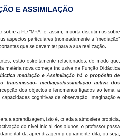
ÇÃO E ASSIMILAÇÃO
ar sobre a FD “M+A” e, assim, importa discutirmos sobre
seus aspectos particulares (nomeadamente a “mediação”
portantes que se devem ter para a sua realização.
ntes, estão estreitamente relacionados, de modo que,
da matéria nova começa inclusive na Função Didáctica
áctica mediação e Assimilação há o propósito de
o transmissão- mediação/assimilação activa dos
ercepção dos objectos e fenómenos ligados ao tema, a
e capacidades cognitivas de observação, imaginação e
ra a aprendizagem, isto é, criada a atmosfera propicia,
ctivação do nível inicial dos alunos, o professor passa
ndamental da aprendizagem propriamente dita, ou seja,