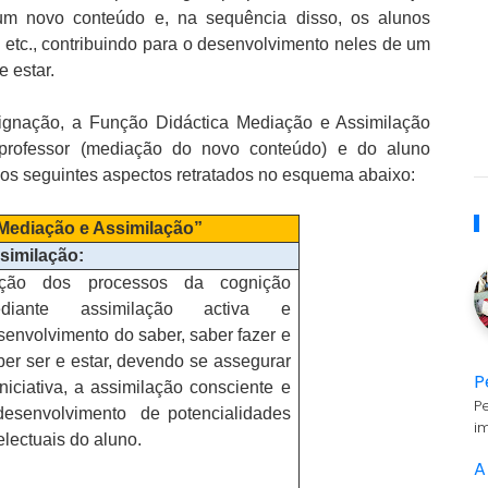
m novo conteúdo e, na sequência disso, os alunos
, etc., contribuindo para o desenvolvimento neles de um
e estar.
signação, a Função Didáctica Mediação e Assimilação
professor (mediação do novo conteúdo) e do aluno
os seguintes aspectos retratados no esquema abaixo:
“Mediação e Assimilação”
similação:
ção dos processos da cognição
diante assimilação activa e
senvolvimento do saber, saber fazer e
ber ser e estar, devendo se assegurar
P
iniciativa, a assimilação consciente e
P
desenvolvimento
de potencialidades
i
electuais do aluno.
A