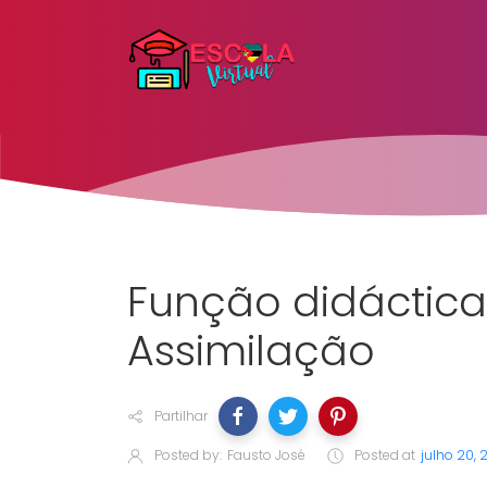
Função didáctic
Assimilação
Partilhar
Posted by:
Fausto José
Posted at
julho 20,