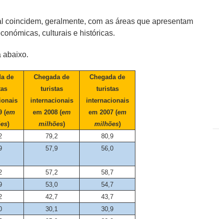
dial coincidem, geralmente, com as áreas que apresentam
conómicas, culturais e históricas.
 abaixo.
a de
Chegada de
Chegada de
tas
turistas
turistas
ionais
internacionais
internacionais
 (
em
em 2008 (
em
em 2007 (
em
ões
)
milhões
)
milhões
)
2
79,2
80,9
9
57,9
56,0
2
57,2
58,7
9
53,0
54,7
2
42,7
43,7
0
30,1
30,9