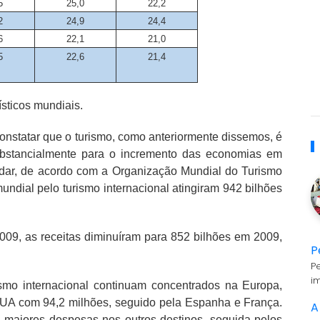
5
25,0
22,2
2
24,9
24,4
6
22,1
21,0
5
22,6
21,4
ísticos mundiais.
nstatar que o turismo, como anteriormente dissemos, é
substancialmente para o incremento das economias em
cidar, de acordo com a Organização Mundial do Turismo
undial pelo turismo internacional atingiram 942 bilhões
09, as receitas diminuíram para 852 bilhões em 2009,
P
P
i
smo internacional continuam concentrados na Europa,
UA com 94,2 milhões, seguido pela Espanha e França.
A
 maiores despesas nos outros destinos, seguida pelos