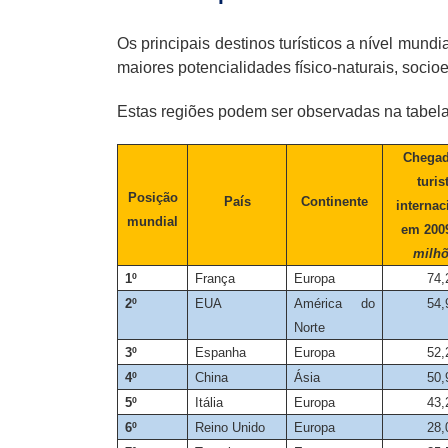
Os principais destinos turísticos a nível mun
maiores potencialidades físico-naturais, socioe
Estas regiões podem ser observadas na tabela
Chegad
turis
Posição
País
Continente
internac
mundial
em 2009
milh
1º
França
Europa
74,
2º
EUA
América do
54,
Norte
3º
Espanha
Europa
52,
4º
China
Ásia
50,
5º
Itália
Europa
43,
6º
Reino Unido
Europa
28,