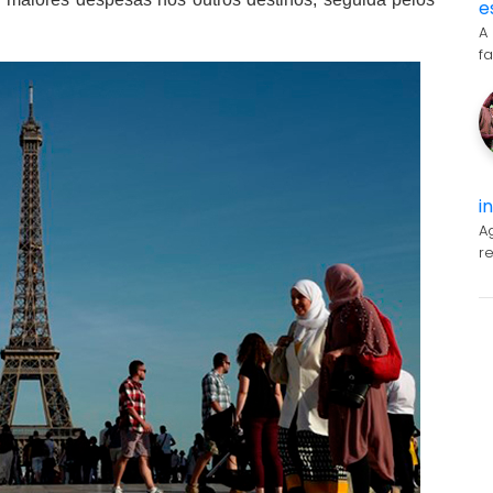
e
A
f
i
A
r