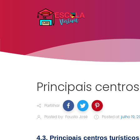
Principais centro
Partilhar
Posted by:
Fausto José
Posted at
julho 19, 
4.3. Principais centros turístic