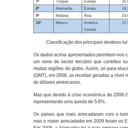
7º
Turquia
Europa
25,
8º
Alemanha
Europa
24,
9º
Malásia
Ásia
23,
10º
México
América
21,
Central
Fig. 6
Classificação dos principais destinos tur
Os dados acima apresentados permitem-nos co
um ramo do sector terciário que contribui 
muitas regiões do globo. Assim, só para elu
(OMT), em 2008, as receitas geradas a nível m
de dólares americanos.
Mas que devido à crise económica de 2008-20
representando uma queda de 5.8%.
Os países que mais arrecadaram com o turi
mas o maior arrecadador em 2009 foram os E
Em 2009, a Alemanha foi o pais emissor com