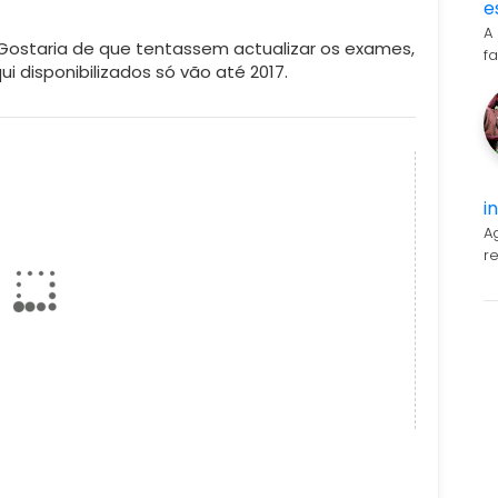
e
A
ostaria de que tentassem actualizar os exames,
f
i disponibilizados só vão até 2017.
i
A
r