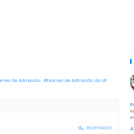
ames de Admissão
,
#Exames de Admissão da UP
P
P
i
RESPONDER
A