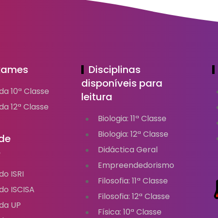
Exames
Disciplinas
disponíveis para
da 10ª Classe
leitura
a 12ª Classe
Biologia: 11ª Classe
Biologia: 12ª Classe
de
Didáctica Geral
o
Empreendedorismo
o ISRI
Filosofia: 11ª Classe
do ISCISA
Filosofia: 12ª Classe
da UP
Física: 10ª Classe