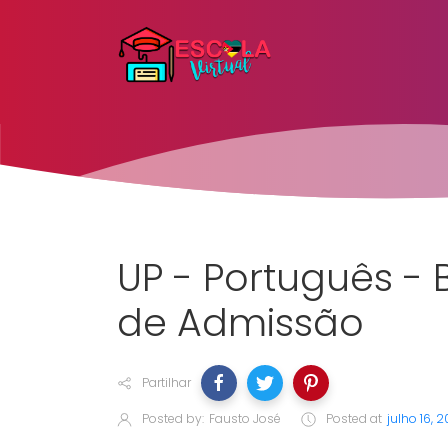
UP - Português -
de Admissão
Partilhar
Posted by:
Fausto José
Posted at
julho 16, 