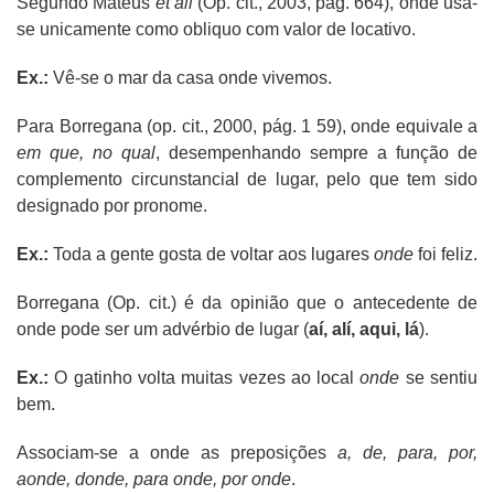
Segundo Mateus
et all
(Op. cit., 2003, pág. 664), onde usa-
se unicamente como obliquo com valor de locativo.
Ex.:
Vê-se o mar da casa onde vivemos.
Para Borregana (op. cit., 2000, pág. 1 59), onde equivale a
em que, no qual
, desempenhando sempre a função de
complemento circunstancial de lugar, pelo que tem sido
designado por pronome.
Ex.:
Toda a gente gosta de voltar aos lugares
onde
foi feliz.
Borregana (Op. cit.) é da opinião que o antecedente de
onde pode ser um advérbio de lugar (
aí, alí, aqui, lá
).
Ex.:
O gatinho volta muitas vezes ao local
onde
se sentiu
bem.
Associam-se a onde as preposições
a, de, para, por,
aonde, donde, para onde, por onde
.