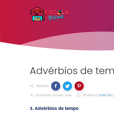
Advérbios de te
Partilhar
Posted by:
Fausto José
Posted at
maio 04, 
3. Advérbios de tempo