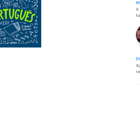
e
A
f
i
A
r