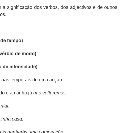
 a significação dos verbos, dos adjectivos e de outros
os.
 de tempo)
vérbio de modo)
o de intensidade)
ncias temporais de uma acção:
do e amanhã já
não voltaremos
.
ntar.
minha casa.
ais
ganharás uma competição.