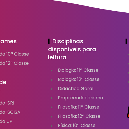
Exames
Disciplinas
disponíveis para
da 10ª Classe
leitura
a 12ª Classe
Biologia: 11ª Classe
Biologia: 12ª Classe
de
Didáctica Geral
o
Empreendedorismo
o ISRI
Filosofia: 11ª Classe
do ISCISA
Filosofia: 12ª Classe
da UP
Física: 10ª Classe