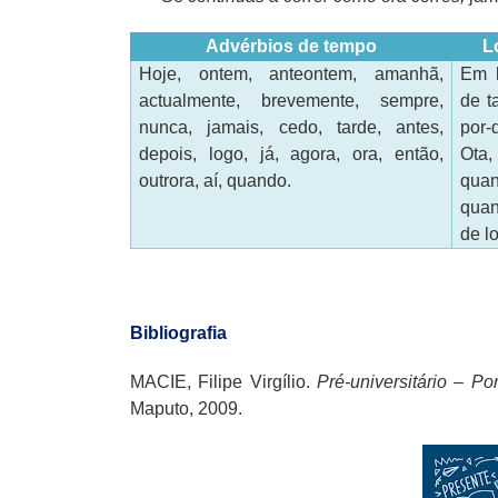
Advérbios de tempo
L
Hoje, ontem, anteontem, amanhã,
Em b
actualmente, brevemente, sempre,
de t
nunca, jamais, cedo, tarde, antes,
por-
depois, logo, já, agora, ora, então,
Ota,
outrora, aí, quando.
qua
qua
de l
Bibliografia
MACIE, Filipe Virgílio.
Pré-universitário – P
Maputo, 2009.