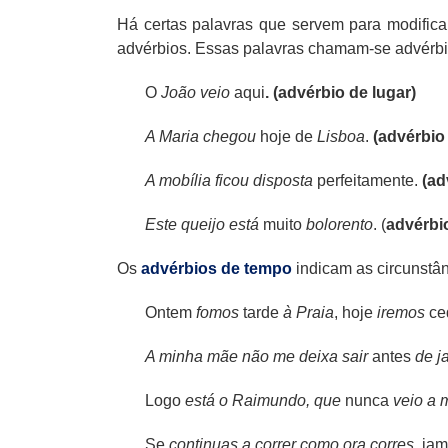
Há certas palavras que servem para modificar
advérbios. Essas palavras chamam-se advérbi
O
João veio
aqui
. (advérbio de lugar)
A Maria chegou
hoje de
Lisboa
.
(advérbio
A mobília ficou disposta
perfeitamente.
(ad
Este queijo está
muito
bolorento
. (
advérbi
Os
advérbios de tempo
indicam as circunstâ
Ontem
fomos
tarde
à Praia
, hoje
iremos
ce
A minha mãe não me deixa sair
antes
de ja
Logo
está o Raimundo, que
nunca
veio a 
Se
continuas a correr como ora corres,
jam