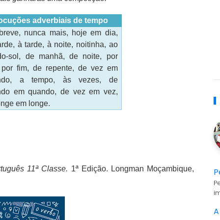
ocuções adverbiais de tempo
reve, nunca mais, hoje em dia,
arde, à tarde, à noite, noitinha, ao
do-sol, de manhã, de noite, por
 por fim, de repente, de vez em
ndo, a tempo, às vezes, de
ndo em quando, de vez em vez,
onge em longe.
ortuguês 11ª Classe.
1ª Edição. Longman Moçambique,
P
P
i
A