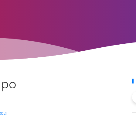
mpo
2021