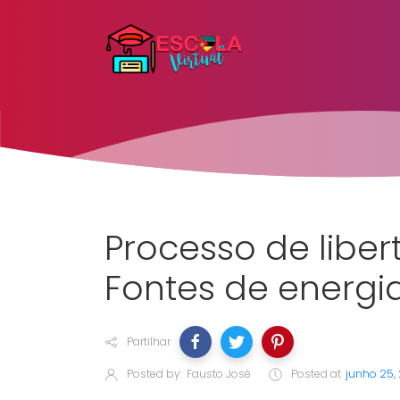
Processo de liber
Fontes de energi
Partilhar
Posted by:
Fausto José
Posted at
junho 25,