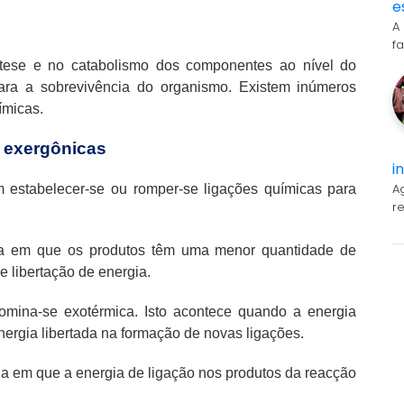
e
A
f
tese e no catabolismo dos componentes ao nível do
para a sobrevivência do organismo. Existem inúmeros
ímicas.
s
exergônicas
i
A
 estabelecer-se ou romper-se ligações químicas para
r
la em que os produtos têm uma menor quantidade de
e libertação de energia.
nomina-se exotérmica. Isto acontece quando a energia
nergia libertada na formação de novas ligações.
a em que a energia de ligação nos produtos da reacção