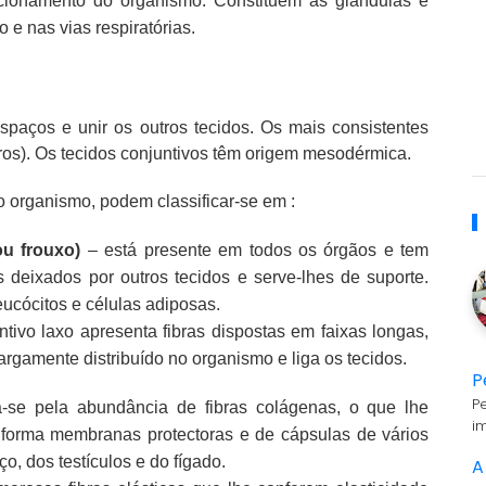
cionamento do organismo. Constituem as glândulas e
o e nas vias respiratórias.
spaços e unir os outros tecidos. Os mais consistentes
tros). Os tecidos conjuntivos têm origem mesodérmica.
organismo, podem classificar-se em :
ou frouxo)
– está presente em todos os órgãos e tem
 deixados por outros tecidos e serve-lhes de suporte.
leucócitos e células adiposas.
ntivo laxo apresenta fibras dispostas em faixas longas,
rgamente distribuído no organismo e liga os tecidos.
P
P
a-se pela abundância de fibras colágenas, o que lhe
i
 forma membranas protectoras e de cápsulas de vários
o, dos testículos e do fígado.
A