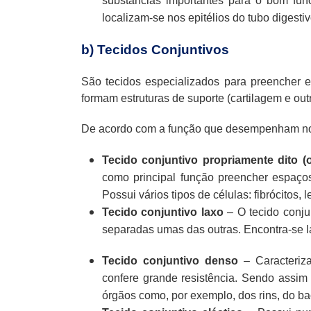
substâncias importantes para o bom fun
localizam-se nos epitélios do tubo digestiv
b) Tecidos Conjuntivos
São tecidos especializados para preencher e
formam estruturas de suporte (cartilagem e ou
De acordo com a função que desempenham no 
Tecido conjuntivo propriamente dito (
como principal função preencher espaços
Possui vários tipos de células: fibrócitos, 
Tecido conjuntivo laxo
– O tecido conju
separadas umas das outras. Encontra-se la
Tecido conjuntivo denso
– Caracteriz
confere grande resistência. Sendo assim
órgãos como, por exemplo, dos rins, do baç