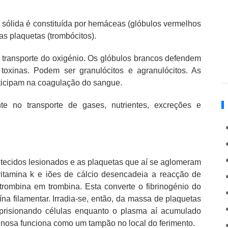
e sólida é constituída por hemáceas (glóbulos vermelhos
 as plaquetas (trombócitos).
 transporte do oxigénio. Os glóbulos brancos defendem
toxinas. Podem ser granulócitos e agranulócitos. As
ticipam na coagulação do sangue.
 no transporte de gases, nutrientes, excreções e
tecidos lesionados e as plaquetas que aí se aglomeram
itamina k e iões de cálcio desencadeia a reacção de
trombina em trombina. Esta converte o fibrinogénio do
a filamentar. Irradia-se, então, da massa de plaquetas
aprisionando células enquanto o plasma aí acumulado
tinosa funciona como um tampão no local do ferimento.