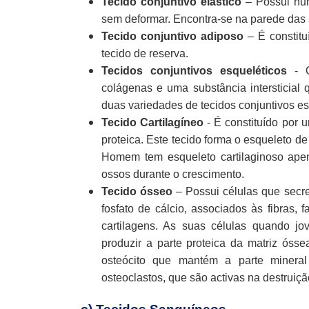
Tecido conjuntivo elástico
– Possui num
sem deformar. Encontra-se na parede das a
Tecido conjuntivo adiposo
– É constit
tecido de reserva.
Tecidos conjuntivos esqueléticos
- 
colágenas e uma substância intersticial 
duas variedades de tecidos conjuntivos esq
Tecido Cartilagíneo
- É constituído por u
proteica. Este tecido forma o esqueleto d
Homem tem esqueleto cartilaginoso apen
ossos durante o crescimento.
Tecido ósseo
– Possui células que secre
fosfato de cálcio, associados às fibras
cartilagens. As suas células quando j
produzir a parte proteica da matriz óss
osteócito que mantém a parte miner
osteoclastos, que são activas na destruiç