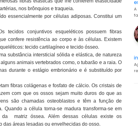
erosas fibras elásticas que lhe conferem elasticidade
e
rtérias, nos brônquios e traqueia.
A
f
uído essencialmente por células adiposas. Constitui um
Os tecidos conjuntivos esqueléticos possuem fibras
que confere resistência ao corpo e às células. Existem
ueléticos: tecido cartilagíneo e tecido ósseo.
ma substância intersticial sólida e elástica, de natureza
i
e alguns animais vertebrados como, o tubarão e a raia. O
A
as durante o estágio embrionário e é substituído por
r
tam fibras colágenas e fosfato de cálcio. Os cristais de
, fazem com que os ossos sejam muito duros do que as
ovens são chamadas osteoblastos e têm a função de
ea. Quando a célula torna-se madura transforma-se em
al da
matriz óssea. Além dessas células existe os
ão das áreas lesadas ou envelhecidas do osso.