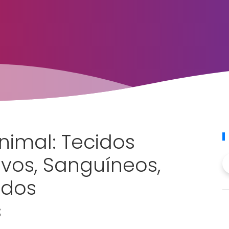
nimal: Tecidos
tivos, Sanguíneos,
idos
s