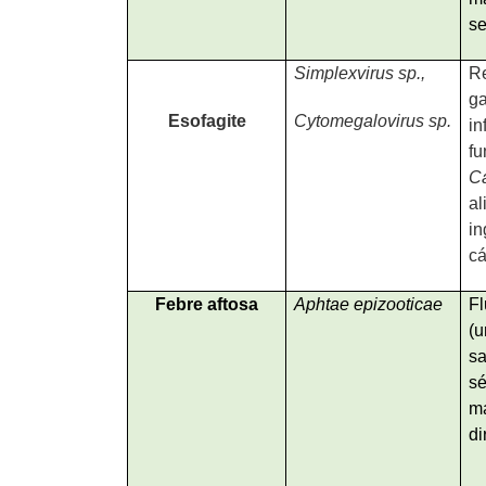
se
Simplexvirus sp.,
Re
ga
Esofagite
Cytomegalovirus sp.
in
f
C
al
i
cá
Febre aftosa
Aphtae epizooticae
F
(
s
s
m
di