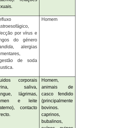
xuais.
fluxo
Homem
stroesofágico,
fecção por vírus e
ungos do género
andida
, alergias
imentares,
ngestão de soda
ustica.
luidos corporais
Homem,
urina, saliva,
animais de
angue, lágrimas,
casco fendido
émen e leite
(principalmente
aterno), contacto
bovinos.
recto.
caprinos,
bubalinos,