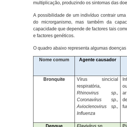
multiplicação, produzindo os sintomas das doe
A possibilidade de um indivíduo contrair uma
do microrganismo, mas também da capacid
capacidade que depende de factores tais como 
e factores genéticos.
O quadro abaixo representa algumas doenças 
Nome comum
Agente causador
Bronquite
Vírus sincicial
In
respiratória,
ou
Rhinovirus sp.,
ar
Coronavírus sp.,
d
Avioclenovirus sp.,
fu
Influenza
Dengue
Flavivírus sp.
P