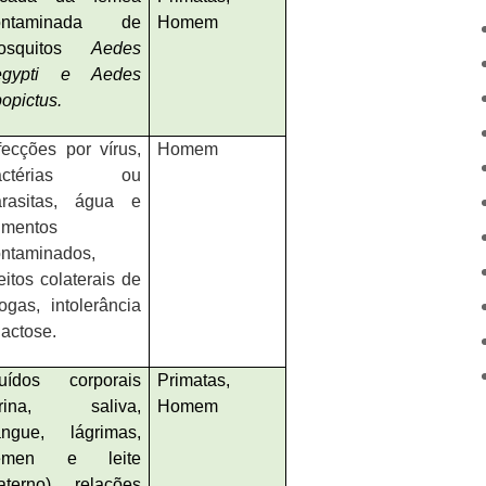
ontaminada de
Homem
osquitos
Aedes
egypti e Aedes
opictus.
fecções por vírus,
Homem
actérias ou
arasitas, água e
imentos
ontaminados,
eitos colaterais de
ogas, intolerância
lactose.
luídos corporais
Primatas,
urina, saliva,
Homem
angue, lágrimas,
émen e leite
aterno). relações