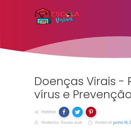
Doenças Virais -
vírus e Prevençã
Partilhar
Posted by:
Fausto José
Posted at
junho 19, 