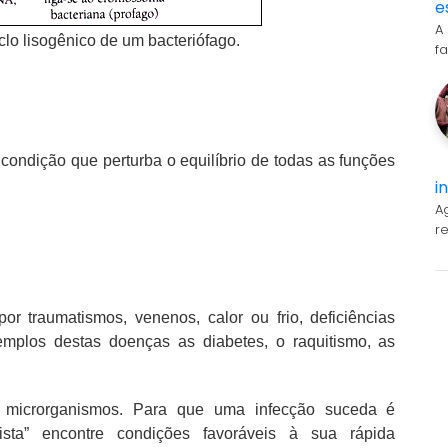
e
A
ciclo lisogênico de um bacteriófago.
f
ondição que perturba o equilíbrio de todas as funções
i
A
r
r traumatismos, venenos, calor ou frio, deficiências
xemplos destas doenças as diabetes, o raquitismo, as
 microrganismos. Para que uma infecção suceda é
ista” encontre condições favoráveis à sua rápida