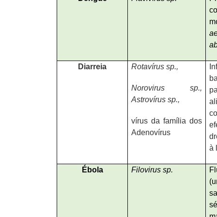
c
m
a
ab
Diarreia
Rotavírus sp.,
In
b
Norovirus sp.,
p
Astrovírus sp.,
al
c
vírus da família dos
ef
Adenovírus
dr
à 
Ébola
Filovirus sp.
F
(
s
s
m