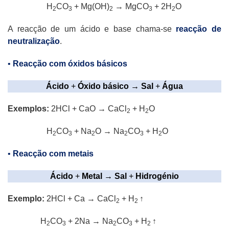
H
CO
+ Mg(OH)
→ MgCO
+ 2H
O
2
3
2
3
2
A reacção de um ácido e base chama-se
reacção de
neutralização
.
•
Reacção com óxidos básicos
Ácido
+
Óxido básico → Sal
+
Água
Exemplos:
2HCl + CaO → CaCl
+ H
O
2
2
H
CO
+ Na
O → Na
CO
+ H
O
2
3
2
2
3
2
•
Reacção com metais
Ácido
+
Metal → Sal
+
Hidrogénio
Exemplo:
2HCl + Ca → CaCl
+ H
↑
2
2
H
CO
+ 2Na → Na
CO
+ H
↑
2
3
2
3
2