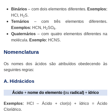
Binários
– com dois elementos diferentes.
Exemplos:
HCI, H
S.
2
Ternários
– com três elementos diferentes.
Exemplos:
HCN, H
SO
.
2
4
Quaternários
– com quatro elementos diferentes na
molécula.
Exemplo:
HCNS.
Nomenclatura
Os nomes dos ácidos são atribuídos obedecendo às
seguintes regras:
A. Hidrácidos
Ácido
+
nome do elemento (
ou
radical)
+
ídrico
Exemplos:
HCI – Ácido + clor(o) + ídrico = Ácido
Clorídrico.