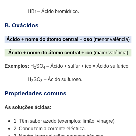
HBr – Ácido bromídrico.
B. Oxácidos
Ácido
+
nome do átomo central
+
oso
(menor valência)
Ácido
+
nome do átomo central
+
ico
(maior valência)
Exemplos:
H
SO
– Ácido + sulfur + ico = Ácido sulfúrico.
2
4
H
SO
– Ácido sulfuroso.
2
3
Propriedades comuns
As soluções ácidas:
1. Têm sabor azedo (exemplos: limão, vinagre).
2. Conduzem a corrente eléctrica.