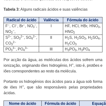
Tabela 3:
Alguns radicais ácidos e suas valências
Radical do ácido
Valência
Fórmula do ácido
–
–
–
–
F
, Cl
, Br
, NO
,
I
HF, HCI, HBr, HNO
,
3
3
–
NO
,
HNO
2
2
2–
2–
2–
S
, SO
, SO
,
II
H
S, H
SO
, H
SO
,
3
4
2
2
3
2
4
2–
CO
H
CO
3
2
3
3–
3–
PO
, PO
III
H
PO
, H
PO
3
4
3
3
3
4
Por acção da água, as moléculas dos ácidos sofrem uma
+
ionização, originando iões hidrogénio, H
, isto é, protões e
iões correspondentes ao resto da molécula.
Portanto os hidrogénios dos ácidos para a água sob forma
+
de iões H
, que são responsáveis pelas propriedades
ácidas.
Nome do ácido
Fórmula do ácido
Equação