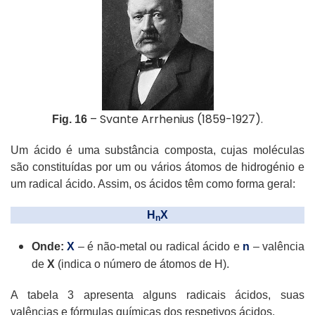
– Svante Arrhenius (1859-1927).
Fig. 16
Um ácido é uma substância composta, cujas moléculas
são constituídas por um ou vários átomos de hidrogénio e
um radical ácido. Assim, os ácidos têm como forma geral:
H
X
n
Onde:
X
– é não-metal ou radical ácido e
n
– valência
de
X
(indica o número de átomos de H).
A tabela 3 apresenta alguns radicais ácidos, suas
valências e fórmulas químicas dos respetivos ácidos.