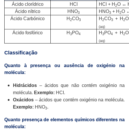
Ácido clorídrico
HCl
HCl + H
O ↔ 
2
Ácido nítrico
HNO
HNO
+ H
O 
3
3
2
Ácido Carbónico
H
CO
H
CO
+ H
O
2
3
2
3
2
(aq)
Ácido fosfórico
H
PO
H
PO
+ H
O
3
4
3
4
2
(aq)
Classificação
Quanto à presença ou ausência de oxigénio na
molécula:
Hidrácidos
– ácidos que não contém oxigénio na
molécula.
Exemplo:
HCI.
Oxácidos
– ácidos que contém oxigénio na molécula.
Exemplo:
HNO
.
3
Quanto presença de elementos químicos diferentes na
molécula: