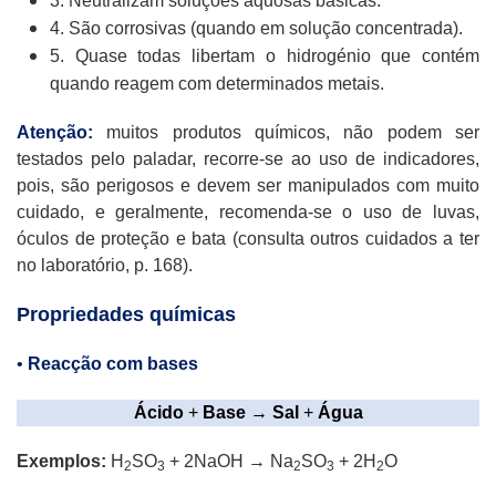
3. Neutralizam soluções aquosas básicas.
4. São corrosivas (quando em solução concentrada).
5. Quase todas libertam o hidrogénio que contém
quando reagem com determinados metais.
Atenção:
muitos produtos químicos, não podem ser
testados pelo paladar, recorre-se ao uso de indicadores,
pois, são perigosos e devem ser manipulados com muito
cuidado, e geralmente, recomenda-se o uso de luvas,
óculos de proteção e bata (consulta outros cuidados a ter
no laboratório, p. 168).
Propriedades químicas
•
Reacção com bases
Ácido
+
Base → Sal
+
Água
Exemplos:
H
SO
+ 2NaOH → Na
SO
+ 2H
O
2
3
2
3
2