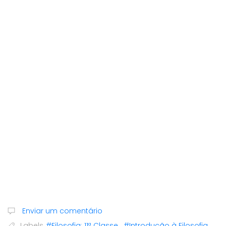
Enviar um comentário
Labels
#Filosofia: 11ª Classe
,
#Introdução à Filosofia