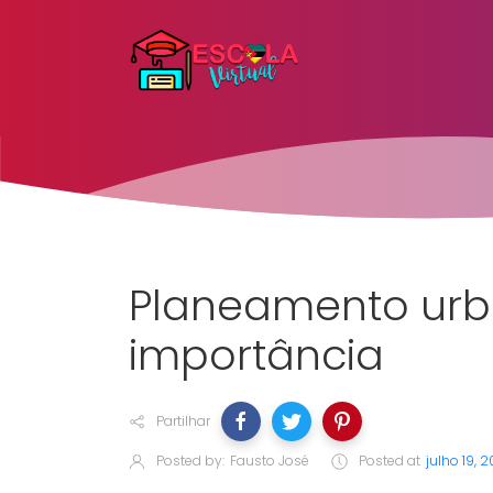
Planeamento urb
importância
Partilhar
Posted by:
Fausto José
Posted at
julho 19, 