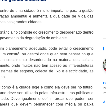
ntro de uma cidade é muito importante para a gestão
rvação ambiental e aumenta a qualidade de Vida das
oas nas grandes cidades.
rtância no controle do crescimento desordenado dentro
agravamento da degradação do ambiente.
um planeamento adequado, pode evitar o crescimento
um constrói ou destrói onde quer, sem pensar no que
l um crescimento desordenado na maioria dos países,
ento, onde muitos não tem acesso às infra-estruturas
temas de esgotos, colecta de lixo e electricidade, as
ana.
P
r como é a cidade hoje e como ela deve ser no futuro.
P
i
o deve ser utilizado pelas infra-estruturas públicas e
iado. Deve igualmente definir áreas que podem ser
A
a, áreas que devem permanecer com média ou baixa