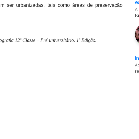
e
m ser urbanizadas, tais como áreas de preservação
A
f
grafia 12ª Classe – Pré-universitário.
1ª Edição.
i
A
r