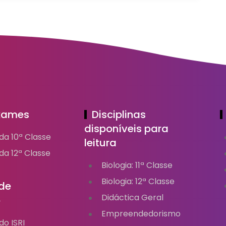
Exames
Disciplinas
disponíveis para
da 10ª Classe
leitura
a 12ª Classe
Biologia: 11ª Classe
Biologia: 12ª Classe
de
Didáctica Geral
o
Empreendedorismo
o ISRI