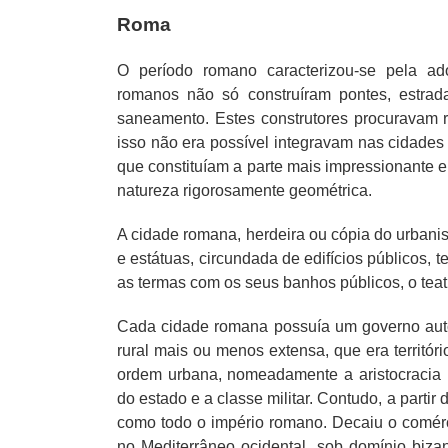
Roma
O período romano caracterizou-se pela ad
romanos não só construíram pontes, estra
saneamento. Estes construtores procuravam r
isso não era possível integravam nas cidades 
que constituíam a parte mais impressionante
natureza rigorosamente geométrica.
A cidade romana, herdeira ou cópia do urbani
e estátuas, circundada de edifícios públicos, 
as termas com os seus banhos públicos, o teatro
Cada cidade romana possuía um governo autó
rural mais ou menos extensa, que era territóri
ordem urbana, nomeadamente a aristocracia m
do estado e a classe militar. Contudo, a parti
como todo o império romano. Decaiu o comér
no Mediterrâneo ocidental, sob domínio bizan