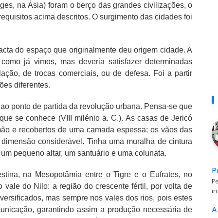
ges, na Ásia) foram o berço das grandes civilizações, o
equisitos acima descritos. O surgimento das cidades foi
acta do espaço que originalmente deu origem cidade. A
 como já vimos, mas deveria satisfazer determinadas
ção, de trocas comerciais, ou de defesa. Foi a partir
ões diferentes.
 ao ponto de partida da revolução urbana. Pensa-se que
 que se conhece (VIII milénio a. C.). As casas de Jericó
 mão e recobertos de uma camada espessa; os vãos das
 dimensão considerável. Tinha uma muralha de cintura
a um pequeno altar, um santuário e uma colunata.
P
tina, na Mesopotâmia entre o Tigre e o Eufrates, no
P
 vale do Nilo: a região do crescente fértil, por volta de
i
versificados, mas sempre nos vales dos rios, pois estes
A
omunicação, garantindo assim a produção necessária de