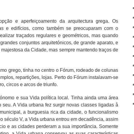
opção e aperfeiçoamento da arquitectura grega. Os
das e edifícios, como também se preocuparam com o
ealizar traçados regulares e geométricos, mas quando
grandes conjuntos arquitetónicos, de grande aparato, e
 e majestosa da Cidade, mas sempre mantendo traços de
smo grego, tinha no centro o Fórum, rodeado de colunas
templos, repartições, lojas. Perto do Fórum instalavam-se
, circos e arcos de triunfo.
nomo e sua Vida política local. Tinha ainda uma área
o seu. A Vida urbana fez surgir novas classes ligadas å
unicipal, a burguesia rica da cidade, o funcionalismo
r do século V, a Vida urbana entrou em decadência, assim
cio e as cidades perderam a sua importância. Somente
tino, a Vida urbana conservou as suas características