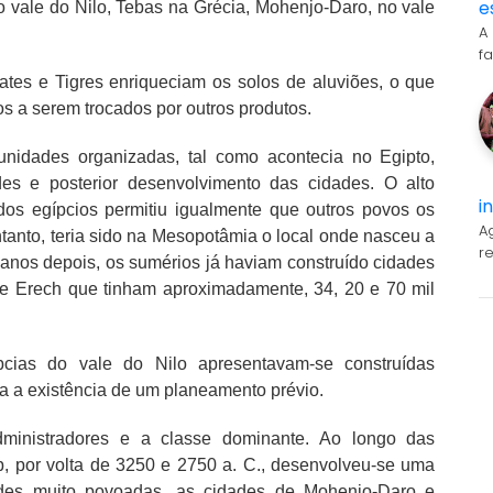
e
o vale do Nilo, Tebas na Grécia, Mohenjo-Daro, no vale
A
f
rates e Tigres enriqueciam os solos de aluviões, o que
os a serem trocados por outros produtos.
unidades organizadas, tal como acontecia no Egipto,
es e posterior desenvolvimento das cidades. O alto
i
 dos egípcios permitiu igualmente que outros povos os
A
ntanto, teria sido na Mesopotâmia o local onde nasceu a
r
l anos depois, os sumérios já haviam construído cidades
 e Erech que tinham aproximadamente, 34, 20 e 70 mil
cias do vale do Nilo apresentavam-se construídas
va a existência de um planeamento prévio.
ministradores e a classe dominante. Ao longo das
ab, por volta de 3250 e 2750 a. C., desenvolveu-se uma
dades muito povoadas, as cidades de Mohenjo-Daro e