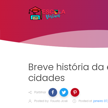
Breve história da
cidades
Partilhar
Posted by:
Fausto José
Posted at
janeiro 07