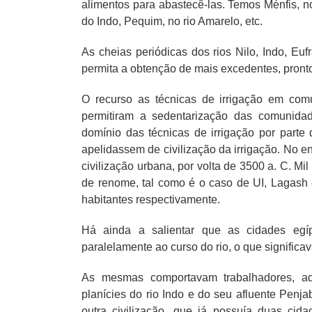
alimentos para abastecê-las. Temos Ménfis, n
do Indo, Pequim, no rio Amarelo, etc.
As cheias periódicas dos rios Nilo, Indo, Euf
permita a obtenção de mais excedentes, pront
O recurso as técnicas de irrigação em com
permitiram a sedentarização das comunidad
domínio das técnicas de irrigação por parte
apelidassem de civilização da irrigação. No e
civilização urbana, por volta de 3500 a. C. Mi
de renome, tal como é o caso de UI, Lagash
habitantes respectivamente.
Há ainda a salientar que as cidades egíp
paralelamente ao curso do rio, o que significa
As mesmas comportavam trabalhadores, ad
planícies do rio Indo e do seu afluente Penj
outra civilização, que já possuía duas ci