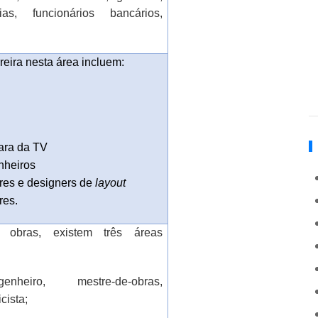
árias, funcionários bancários,
reira nesta área incluem:
ara da TV
nheiros
res e designers de
layout
res.
obras, existem três áreas
enheiro, mestre-de-obras,
icista;