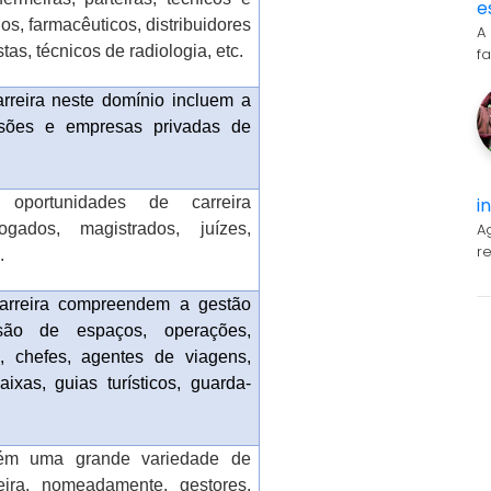
e
ios, farmacêuticos, distribuidores
A
as, técnicos de radiologia, etc.
f
rreira neste domínio incluem a
risões e empresas privadas de
i
 oportunidades de carreira
A
gados, magistrados, juízes,
r
.
arreira compreendem a gestão
isão de espaços, operações,
s, chefes, agentes de viagens,
ixas, guias turísticos, guarda-
bém uma grande variedade de
eira, nomeadamente, gestores,