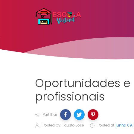
Oportunidades e 
profissionais
Partilhar
Posted by:
Fausto José
Posted at
junho 09,