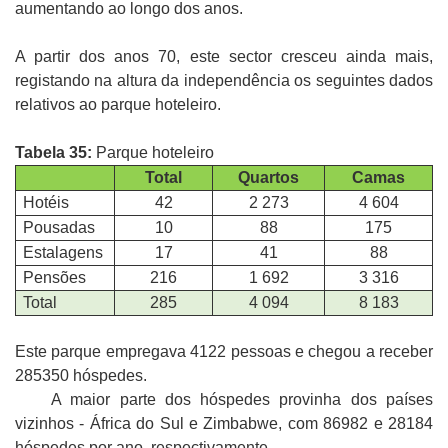
aumentando ao longo dos anos.
A partir dos anos 70, este sector cresceu ainda mais,
registando na altura da independência os seguintes dados
relativos ao parque hoteleiro.
Tabela 35:
Parque hoteleiro
Total
Quartos
Camas
Hotéis
42
2 273
4 604
Pousadas
10
88
175
Estalagens
17
41
88
Pensões
216
1 692
3 316
Total
285
4 094
8 183
Este parque empregava 4122 pessoas e chegou a receber
285350 hóspedes.
A maior parte dos hóspedes provinha dos países
vizinhos - África do Sul e Zimbabwe, com 86982 e 28184
hóspedes por ano, respectivamente.