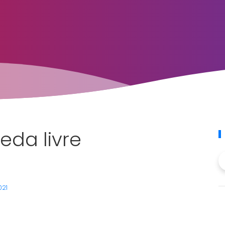
da livre
021