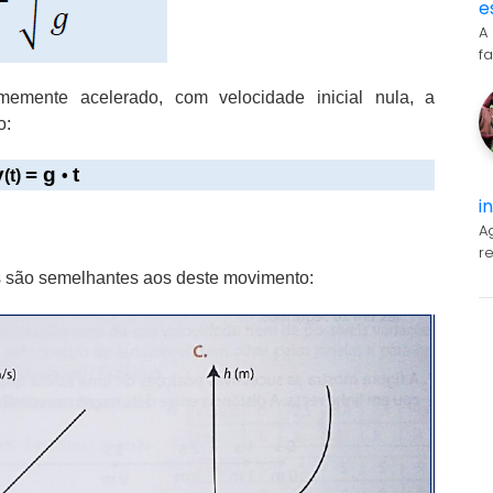
e
A
f
emente acelerado, com velocidade inicial nula, a
o:
v
= g
t
(t)
•
i
A
r
s são semelhantes aos deste movimento: