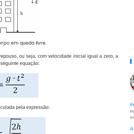
rpo em queda livre.
ouso, ou seja, com velocidade inicial igual a zero, a
 seguinte equação:
P
lculada pela expressão:
P
i
A