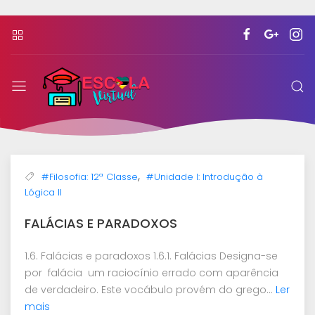
Escola
Virtual
Moçambicana
,
#Filosofia: 12ª Classe
#Unidade I: Introdução à
Lógica II
FALÁCIAS E PARADOXOS
1.6. Falácias e paradoxos 1.6.1. Falácias Designa-se
por falácia um raciocínio errado com aparência
de verdadeiro. Este vocábulo provém do grego...
Ler
mais