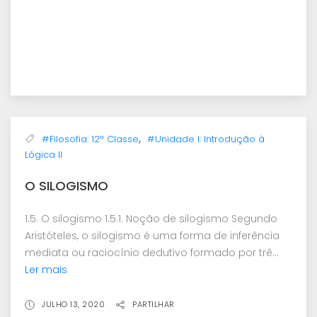
,
#Filosofia: 12ª Classe
#Unidade I: Introdução à
Lógica II
O SILOGISMO
1.5. O silogismo 1.5.1. Noção de silogismo Segundo
Aristóteles, o silogismo é uma forma de inferência
mediata ou raciocínio dedutivo formado por trê...
Ler mais
JULHO 13, 2020
PARTILHAR