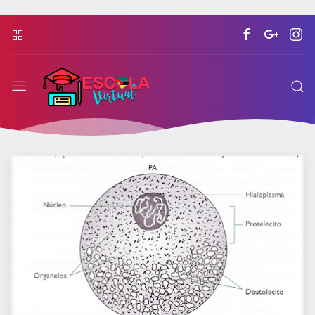
Escola
Virtual
Moçambicana